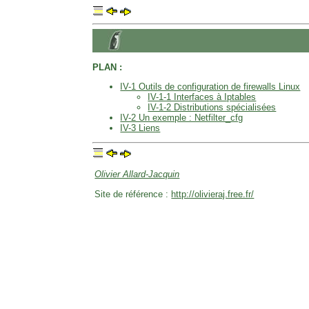
PLAN :
IV-1 Outils de configuration de firewalls Linux
IV-1-1 Interfaces à Iptables
IV-1-2 Distributions spécialisées
IV-2 Un exemple : Netfilter_cfg
IV-3 Liens
Olivier Allard-Jacquin
Site de référence :
http://olivieraj.free.fr/