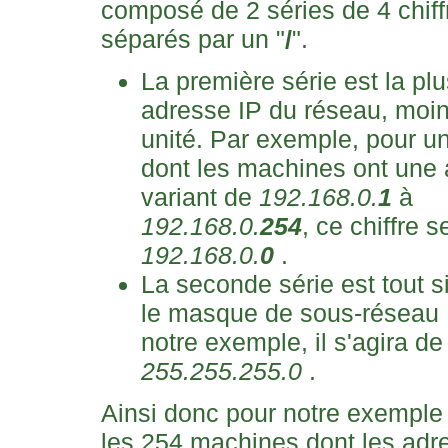
composé de 2 séries de 4 chiff
séparés par un "
/
".
La première série est la plu
adresse IP du réseau, moi
unité. Par exemple, pour u
dont les machines ont une 
variant de
192.168.0.
1
à
192.168.0.
254
, ce chiffre s
192.168.0.
0
.
La seconde série est tout 
le masque de sous-réseau 
notre exemple, il s'agira de
255.255.255.0
.
Ainsi donc pour notre exemple
les 254 machines dont les adr