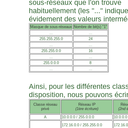
sous-réseaux que l'on trouve
habituellement (les "..." indique
évidement des valeurs interméd
Masque de sous-réseaux
Nombre de bit(s) "1"
...
...
255.255.255.0
24
...
...
255.255.0.0
16
...
...
255.0.0.0
8
...
...
Ainsi, pour les différentes cla
disposition, nous pouvons écrir
Classe réseau
Réseau IP
Rés
privé
(1ère écriture)
(2nd é
A
10.0.0.0 / 255.0.0.0
10.0.0.0 
172.16.0.0 / 255.255.0.0
172.16.0