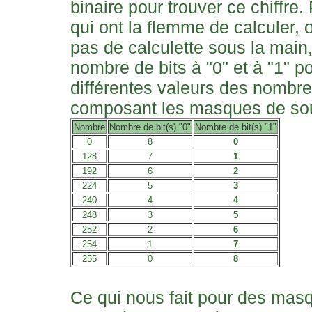
binaire pour trouver ce chiffre
qui ont la flemme de calculer, o
pas de calculette sous la main,
nombre de bits à "0" et à "1" po
différentes valeurs des nombr
composant les masques de sou
Nombre
Nombre de bit(s) "0"
Nombre de bit(s) "1"
0
8
0
128
7
1
192
6
2
224
5
3
240
4
4
248
3
5
252
2
6
254
1
7
255
0
8
Ce qui nous fait pour des mas